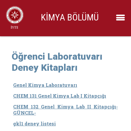
KİMYA BÖLÜMÜ
Öğrenci Laboratuvarı
Deney Kitapları
Genel Kimya Laboratuvarı
CHEM 131 Genel Kimya Lab I Kitapçığı
CHEM 132 Genel Kimya Lab II Kitapçığı-
GÜNCEL-
gkl1 deney listesi