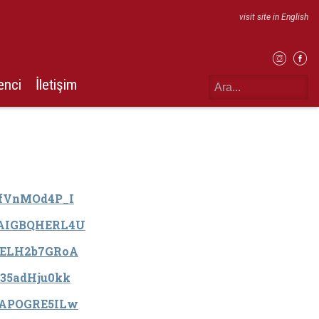
visit site in English
enci
İletişim
/xfVnMOd4P_I
e/AIGBQHERL4U
/dELH2b7GRoA
/u35adHju0kk
/cAPOGRE5ILw