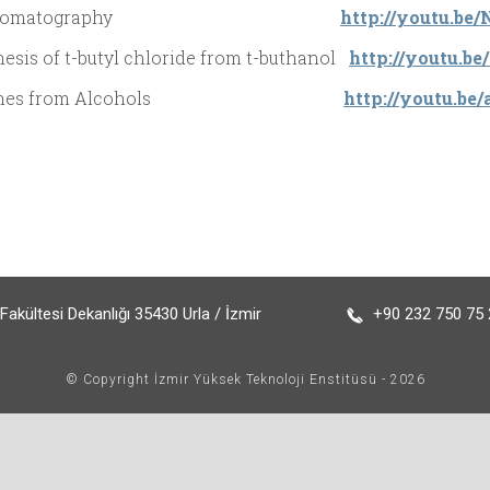
6. Chromatography
http://youtu.b
hesis of t-butyl chloride from t-buthanol
http://youtu.
. Alkenes from Alcohols
http://youtu.b
akültesi Dekanlığı 35430 Urla / İzmir
+90 232 750 75 2
© Copyright İzmir Yüksek Teknoloji Enstitüsü - 2026