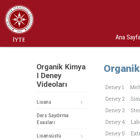
Ana Sayf
Organik Kimya
Organik
I Deney
Videoları
Deney
Deney 2. S
Lisans
Deney 3
Ders Saydırma
Deney 4
Esasları
Deney
Lisansüstü