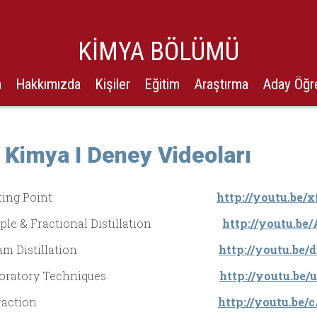
KİMYA BÖLÜMÜ
a
Hakkımızda
Kişiler
Eğitim
Araştırma
Aday Öğr
 Kimya I Deney Videoları
 1. Melting Point
http://youtu.be
imple & Fractional Distillation
http://youtu.b
. Steam Distillation
http://youtu.be
. Laboratory Techniques
http://youtu.be
 5. Extraction
http://youtu.be