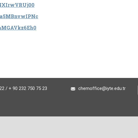
e/NXIrwVRUj00
be/a5MBnvwIPNc
e/aMGAVkz6Eh0
2 / + 90 232 750 75 23
chemoffice@iyte.edu.tr